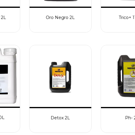
 2L
Oro Negro 2L
Trico+ 
0L
Detox 2L
Ph- 