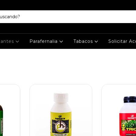
izantes
Parafernalia
Tabacos
Solicitar A