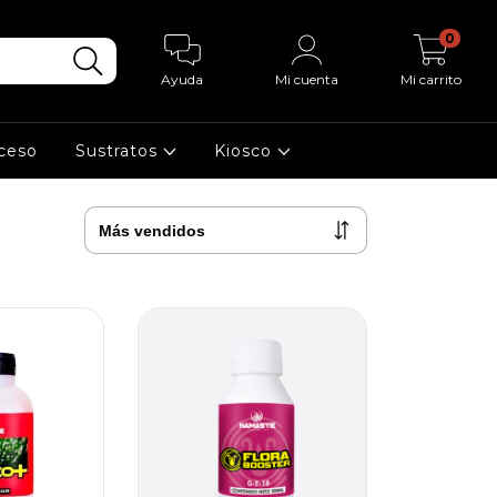
0
Ayuda
Mi cuenta
Mi carrito
cceso
Sustratos
Kiosco