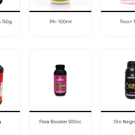
 150g
Ph- 100ml
Trico+
g
Flora Booster 500cc
Oro Negr