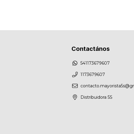
Contactános
541173679607
1173679607
contacto.mayorista5s@g
Distribuidora 5S