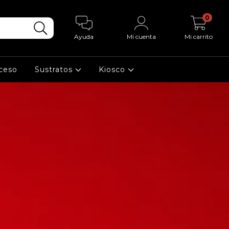
0
Ayuda
Mi cuenta
Mi carrito
cceso
Sustratos
Kiosco