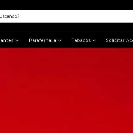
izantes
Parafernalia
Tabacos
Solicitar A