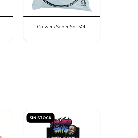
Raw Chal
Growers Super Soil 50L
SIN STOCK