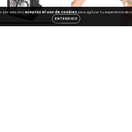
 por este sitio
aceptás el uso de cookies
para agilizar tu experiencia de 
ENTENDIDO
Carpa Probox Mushpro
Hongos M
Raw Challenge Cono Giga