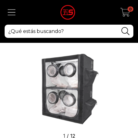
0
1
/
12