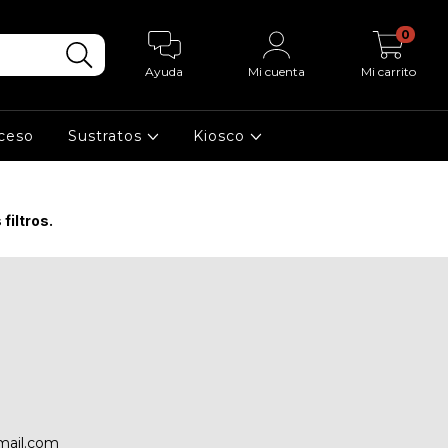
0
Ayuda
Mi cuenta
Mi carrito
cceso
Sustratos
Kiosco
filtros.
mail.com