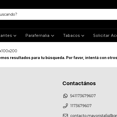
izantes
Parafernalia
Tabacos
Solicitar A
00x100x200
mos resultados para tu búsqueda. Por favor, intentá con otros 
Contactános
541173679607
1173679607
contacto.mayorista5s@g