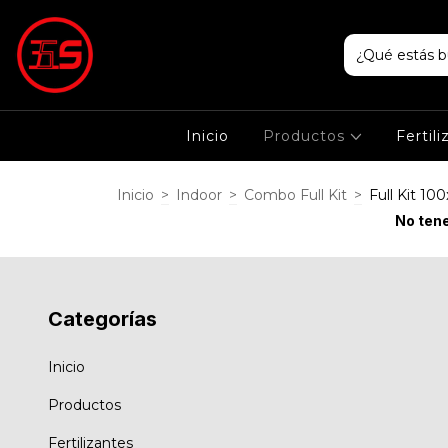
Inicio
Productos
Fertil
Inicio
>
Indoor
>
Combo Full Kit
>
Full Kit 1
No tene
Categorías
Inicio
Productos
Fertilizantes