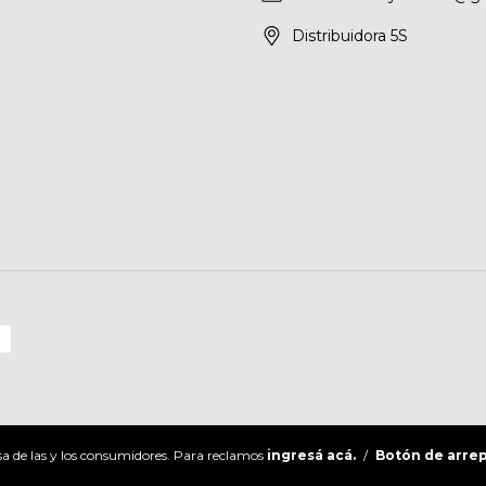
Distribuidora 5S
a de las y los consumidores. Para reclamos
ingresá acá.
/
Botón de arre