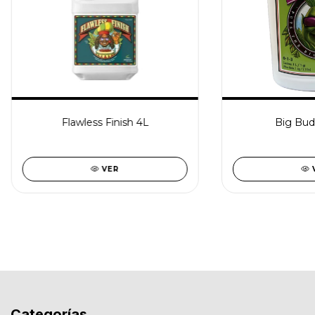
Flawless Finish 4L
Big Bud
VER
Categorías