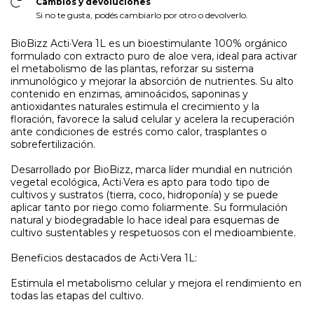
Cambios y devoluciones
Si no te gusta, podés cambiarlo por otro o devolverlo.
BioBizz Acti·Vera 1L es un bioestimulante 100% orgánico
formulado con extracto puro de aloe vera, ideal para activar
el metabolismo de las plantas, reforzar su sistema
inmunológico y mejorar la absorción de nutrientes. Su alto
contenido en enzimas, aminoácidos, saponinas y
antioxidantes naturales estimula el crecimiento y la
floración, favorece la salud celular y acelera la recuperación
ante condiciones de estrés como calor, trasplantes o
sobrefertilización.
Desarrollado por BioBizz, marca líder mundial en nutrición
vegetal ecológica, Acti·Vera es apto para todo tipo de
cultivos y sustratos (tierra, coco, hidroponía) y se puede
aplicar tanto por riego como foliarmente. Su formulación
natural y biodegradable lo hace ideal para esquemas de
cultivo sustentables y respetuosos con el medioambiente.
Beneficios destacados de Acti·Vera 1L:
Estimula el metabolismo celular y mejora el rendimiento en
todas las etapas del cultivo.