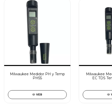
Milwaukee Medidor PH y Temp
Milwaukee Med
PH55
EC TDS T
VER