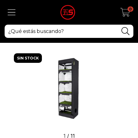
0
SIN STOCK
1
/
11