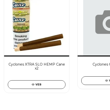
Cyclones XTRA SLO HEMP Cane
Cyclones C
x2
VER