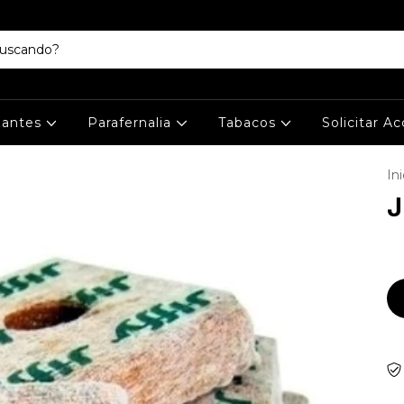
izantes
Parafernalia
Tabacos
Solicitar A
Ini
J