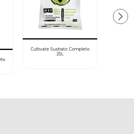
Cultivate Sustrato Completo
Cultivate
25L
Mix