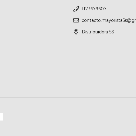
1173679607
contacto.mayorista5s@g
Distribuidora 5S