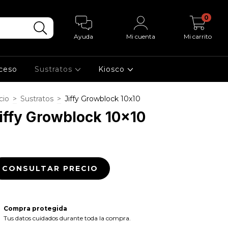
0
Ayuda
Mi cuenta
Mi carrito
cceso
Sustratos
Kiosco
cio
>
Sustratos
>
Jiffy Growblock 10x10
iffy Growblock 10x10
Compra protegida
Tus datos cuidados durante toda la compra.