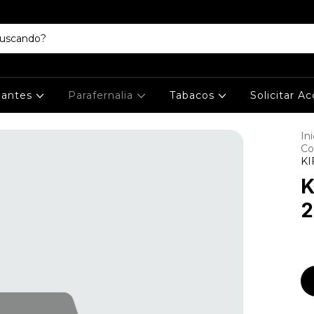
izantes
Parafernalia
Tabacos
Solicitar A
Ini
Co
KI
K
2