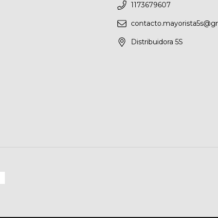
1173679607
contacto.mayorista5s@g
Distribuidora 5S