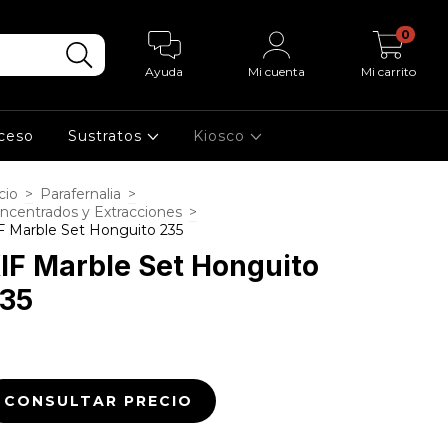
0
Ayuda
Mi cuenta
Mi carrito
cceso
Sustratos
Kiosco
cio
>
Parafernalia
>
ncentrados y Extracciones
>
F Marble Set Honguito 235
IF Marble Set Honguito
35