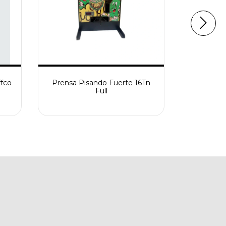
fco
Prensa Pisando Fuerte 16Tn
KIF Mar
Full