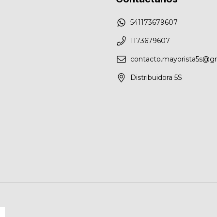
541173679607
1173679607
contacto.mayorista5s@g
Distribuidora 5S