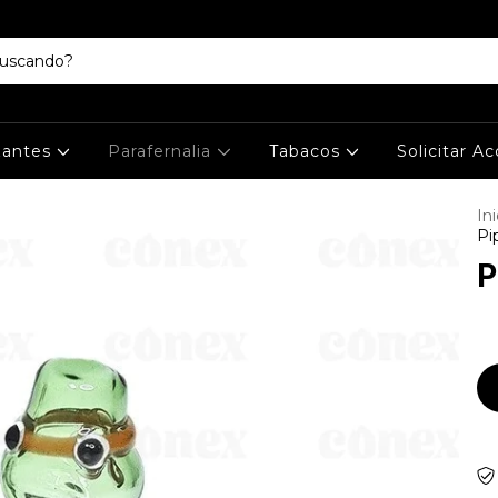
izantes
Parafernalia
Tabacos
Solicitar A
Ini
Pi
P