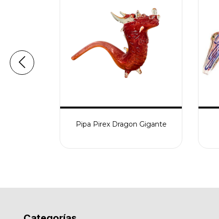
nd Morty
Pipa Pirex Dragon Gigante
Categorías