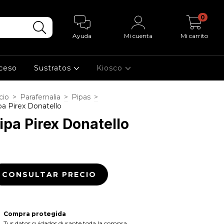
0
Ayuda
Mi cuenta
Mi carrito
cceso
Sustratos
Kiosco
cio
>
Parafernalia
>
Pipas
>
pa Pirex Donatello
ipa Pirex Donatello
Compra protegida
Tus datos cuidados durante toda la compra.