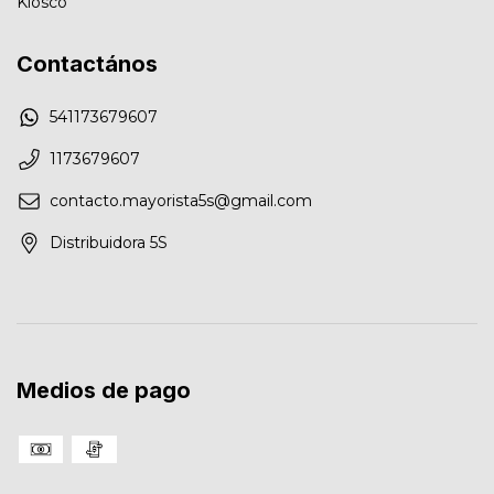
Kiosco
Contactános
541173679607
1173679607
contacto.mayorista5s@gmail.com
Distribuidora 5S
Medios de pago