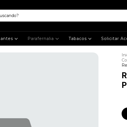
izantes
Parafernalia
Tabacos
Solicitar A
Ini
Co
Re
R
P