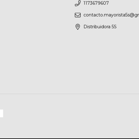
1173679607
contacto.mayorista5s@g
Distribuidora 5S