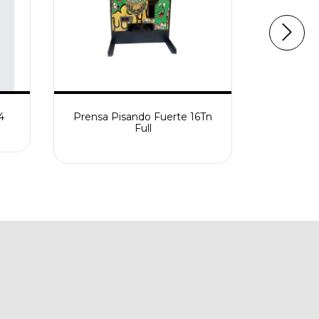
4
Prensa Pisando Fuerte 16Tn
K
Full