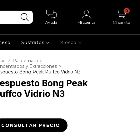
0
Ayuda
Mi cuenta
Mi carrito
cceso
Sustratos
Kiosco
cio
>
Parafernalia
>
ncentrados y Extracciones
>
spuesto Bong Peak Puffco Vidrio N3
espuesto Bong Peak
uffco Vidrio N3